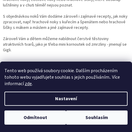
luštěniny a v chuti téměř nejsou poznat.
S objednávkou noků Vám dodáme zároveň i zajímavé recepty, jak noky
zpracovat, např. hrachové noky s kuřecím a špenátem nebo hrachové
šišky s mákem a máslem a jiné zajímavé recepty.
Zároveň Vám a dětem můžeme nabídnout čerstvé těstoviny
atraktivních tvarů, jako je třeba mini kornoutek od zmrzliny - jmenují se
Gigli.
Tento web používá soubory cookie. Dalším procházením
Z
tohoto webu vyjadřujete souhlas s jejich používáním.. Více
á
informací
zde
.
Vytvořil Shoptet
p
a
Nastavení
t
Copyright 2026
Polabský GRUNT
. Všechna práva vyhrazena.
í
Odmítnout
Souhlasím
Čtěte pozorně "JAK NAKUPOVAT"