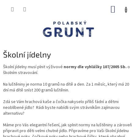
Přejít
NÁKUP
na
obsah
KOŠÍK
Školní jídelny
Školní jídelny musí plnit výživové
normy dle vyhlášky 107/2005 Sb.
o
školním stravování.
Na luštěniny je norma 10 gramů na dítě a den. Za 1 měsíc, který má 20
dní má dítě sníst 200 gramů luštěnin.
Zdá se Vám hrachová kaše a čočka nakyselo příliš fádní a dětmi
neoblíbené jídlo? Rádi byste nabídli svým strávníkům zajímavou
alternativu?
Máme pro Vás elegantní řešení, jak splnit normy na luštěniny a zároveň
připravit pro děti velmi chutné jídlo. Připravíme pro Vaši školní jídelnu
hrachové noky, čočkové noky nebo hrachové šišky, které obsahují