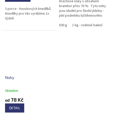
Hrachové noky s obsahem
brambor přes 70 %. Tyto noky
3 porce - houskových knedlíků.
jsou ideální pro školní jídelny -
Knedlíky pro Vás vyrábíme 1x
plní podmínku luštěninového
týdně.
jídla.
500 g
1 kg - rodinné balení
Noky
Skladem
78 Kč
od
DETAIL