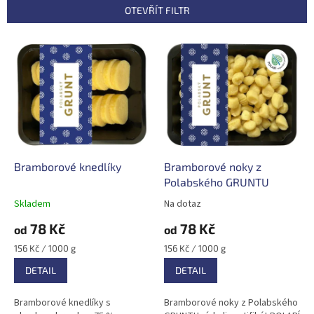
n
OTEVŘÍT FILTR
í
p
V
r
ý
o
p
d
i
u
s
k
p
t
r
ů
o
d
Bramborové knedlíky
Bramborové noky z
u
Polabského GRUNTU
k
Skladem
Na dotaz
t
78 Kč
78 Kč
ů
od
od
Měrná
Měrná
156 Kč / 1000 g
156 Kč / 1000 g
cena:
cena:
DETAIL
DETAIL
Bramborové knedlíky s
Bramborové noky z Polabského