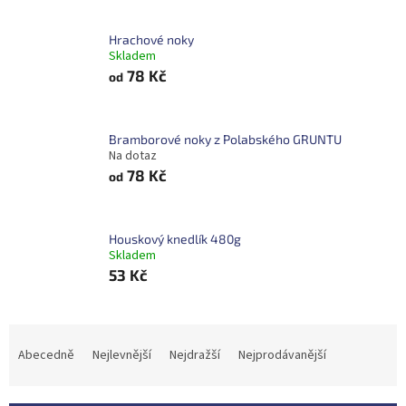
Hrachové noky
Skladem
78 Kč
od
Bramborové noky z Polabského GRUNTU
Na dotaz
78 Kč
od
Houskový knedlík 480g
Skladem
53 Kč
Ř
a
Abecedně
Nejlevnější
Nejdražší
Nejprodávanější
z
e