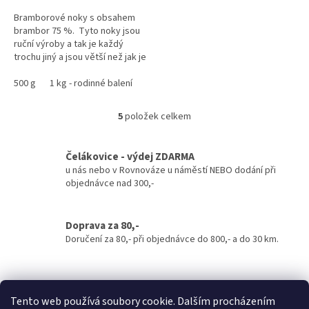
Bramborové noky s obsahem
brambor 75 %. Tyto noky jsou
ruční výroby a tak je každý
trochu jiný a jsou větší než jak je
znáte.
500 g
1 kg - rodinné balení
5
položek celkem
O
v
l
Čelákovice - výdej ZDARMA
á
u nás nebo v Rovnováze u náměstí NEBO dodání při
d
objednávce nad 300,-
a
c
í
Doprava za 80,-
p
r
Doručení za 80,- při objednávce do 800,- a do 30 km.
v
k
y
Nad 800,- a do 30 km
v
Tento web používá soubory cookie. Dalším procházením
Doručení ZDARMA při objednávce nad 800,- a do 30 km.
ý