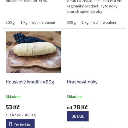
obsahem brambor 75 %.
GRUNTU získali certifikát POLABÍ
regionální produkt. Tyto noky
jsou strojové výroby.
500 g
1 kg - rodinné balení
500 g
1 kg - rodinné balení
Houskový knedlík 480g
Hrachové noky
Skladem
Skladem
53 Kč
78 Kč
od
Měrná
110,42 Kč / 1000 g
DETAIL
cena:
Do košíku