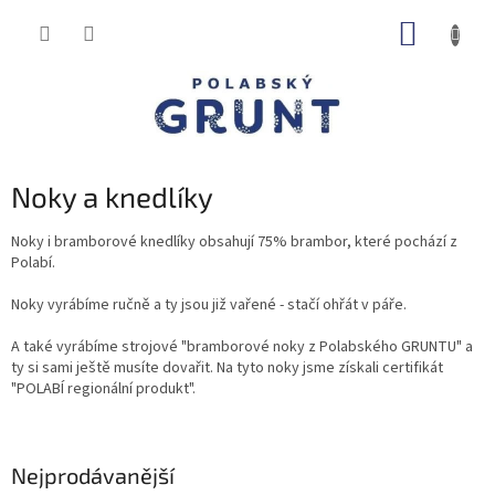
Přejít
NÁKUP
na
obsah
KOŠÍK
Noky a knedlíky
Noky i bramborové knedlíky obsahují 75% brambor, které pochází z
Polabí.
Noky vyrábíme ručně a ty jsou již vařené - stačí ohřát v páře.
A také vyrábíme strojové "bramborové noky z Polabského GRUNTU" a
ty si sami ještě musíte dovařit. Na tyto noky jsme získali certifikát
"POLABÍ regionální produkt".
Nejprodávanější