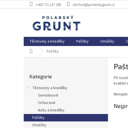
Přejít
+420 771 137 288
obchod@polabskygrunt.cz
na
obsah
Těstoviny a knedlíky
Paštiky
Omáčky
Domů
Paštiky
P
Pašt
o
Přeskočit
s
Kategorie
kategorie
Při tvor
t
kvalitní 
r
Těstoviny a knedlíky
a
Nenajde
Semolinové
n
Ochucené
n
Nejpr
í
Noky a knedlíky
p
Paštiky
a
Omáčky