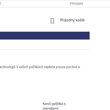
OBNÍCH ÚDAJŮ
PRINCIPY SOCIÁLNÍHO PODNIKU
Přihlášení
NÁKUPNÍ
Prázdný košík
KOŠÍK
echnologií. V našich paštikách najdete pouze poctivé a
Kančí paštika s
mandlemi