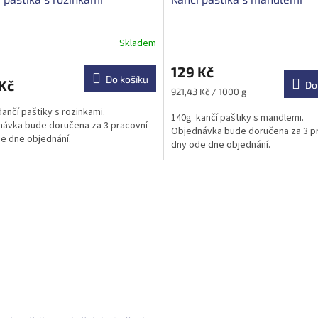
Skladem
129 Kč
Do košíku
Kč
Do
Měrná
921,43 Kč / 1000 g
cena:
ančí paštiky s rozinkami.
140g kančí paštiky s mandlemi.
ávka bude doručena za 3 pracovní
Objednávka bude doručena za 3 p
e dne objednání.
dny ode dne objednání.