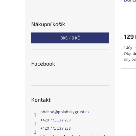
k
t
ů
Nákupní košík
129 
0
KS /
0 KČ
140g d
Objedn
dny od
Facebook
Kontakt
obchod
@
polabskygrunt.cz
+420 771 137 288
+420 771 137 288