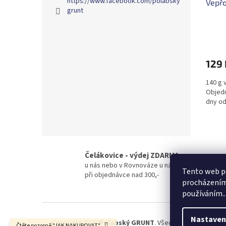
https://www.facebook.com/polabsky
Vepřo
grunt
129 
140 g 
Objedn
dny od
Čelákovice - výdej ZDARMA
u nás nebo v Rovnováze u náměstí NEBO dodán
Tento web po
při objednávce nad 300,-
procházením 
používáním..
Z
á
Nastaven
Copyright 2026
Polabský GRUNT
. Všechna práva vyhraz
Čtěte pozorně "JAK NAKUPOVAT"