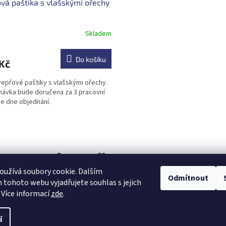
vá paštika s vlašskými ořechy
Skladem
Do košíku
Kč
vepřové paštiky s vlašskými ořechy.
ávka bude doručena za 3 pracovní
e dne objednání.
O
v
l
á
Doprava za 80,-
d
í
Doručení za 80,- při objednávce do 800,- a do 30
užívá soubory cookie. Dalším
a
km.
Odmítnout
tohoto webu vyjadřujete souhlas s jejich
c
í
 Více informací
zde
.
p
r
í
v
ena.