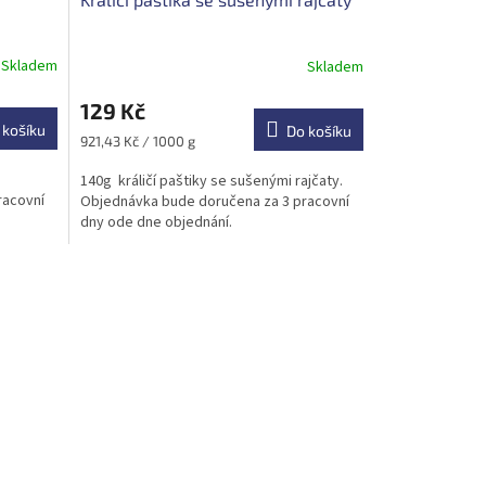
Skladem
Skladem
129 Kč
 košíku
Do košíku
Měrná
921,43 Kč / 1000 g
cena:
140g králičí paštiky se sušenými rajčaty.
racovní
Objednávka bude doručena za 3 pracovní
dny ode dne objednání.