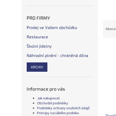
n
e
l
PRO FIRMY
Ř
Prodej ve Vašem obchůdku
a
Abece
z
Restaurace
e
n
Školní jídelny
í
Náhradní plnění - chráněná dílna
p
V
r
ý
ARCHIV
o
p
d
i
u
s
k
p
Informace pro vás
t
r
ů
Jak nakupovat
o
Obchodní podmínky
d
Podmínky ochrany osobních údajů
u
Principy sociálního podniku
Dančí