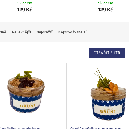
Skladem
Skladem
129 Kč
129 Kč
dně
Nejlevnější
Nejdražší
Nejprodávanější
OTEVŘÍT FILTR
 paštika s rozinkami
Kančí paštika s mandlemi