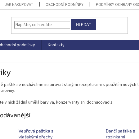
JAK NAKUPOVAT
OBCHODNÍ PODMÍNKY
PODMÍNKY OCHRANY OS
HLEDAT
Obchodní podmínky
Kontakty
iky
bě paštik se necháváme inspirovat starými recepturami s použitím nových t
suroviny.
te v nich žádná umělá barviva, konzervanty ani dochucovadla.
odávanější
Vepřová paštika s
Dančí paštika s
vlašskými ořechy
rozinkami