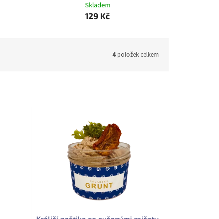
Skladem
129 Kč
4
položek celkem
Králičí paštika se sušenými rajčaty